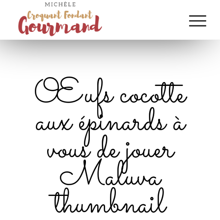
Œufs cocotte
aux épinards à
vous de jouer
Maluva
thumbnail