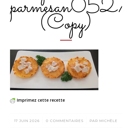
parmesan052
(Copy)
Imprimez cette recette
/
/
17 JUIN 2026
0 COMMENTAIRES
PAR
MICHÈLE