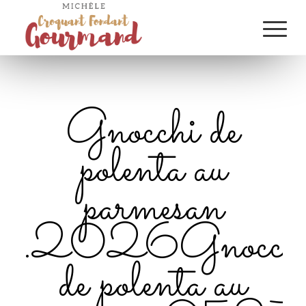
Gnocchi de
polenta au
parmesan
.2026Gnocch
de polenta au