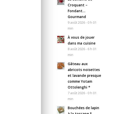
Croquant –
Fondant…
Gourmand
9 août 2026 - 0 h 01
min
À vous de jouer
dans ma cuisine
8 août 2026 - 6 h 01
min
Gâteau aux
abricots noisettes
et lavande presque
comme Yotam
Ottolenghi *
7 août 2026 - 0 h 01
min
Bouchées de lapin
à la toscane *