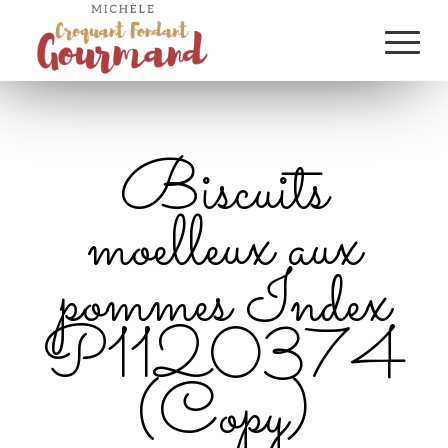
Biscuits
moelleux aux
pommes Index
P1120374
(Copy)