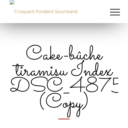
Cake-bûche
tiramisu Index
DSC_4875
(Copy)