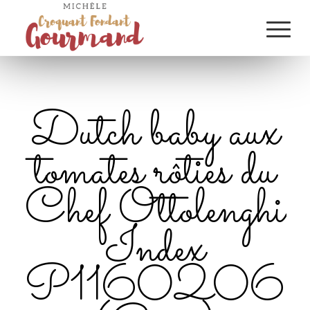
Dutch baby aux
tomates rôties du
Chef Ottolenghi
Index
P1160206