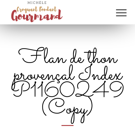
Flan de thon
provençal Index
P1160249
(Copy)