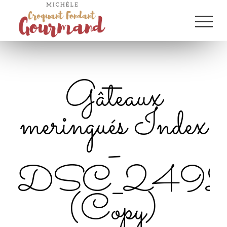
Gâteaux
meringués Index
–
DSC_2492
(Copy)