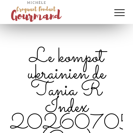
Le kompot
ukrainien de
Tania R
Index
20260705