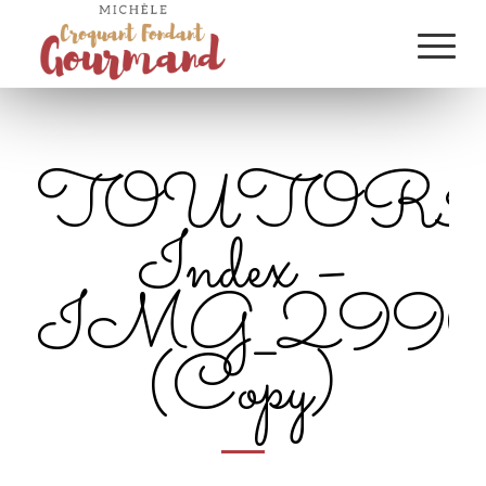
TOUTOR
Index –
IMG_2990
(Copy)