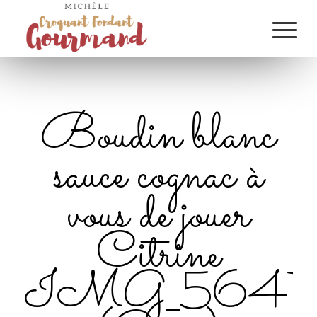
Boudin blanc
sauce cognac à
vous de jouer
Citrine
IMG_564