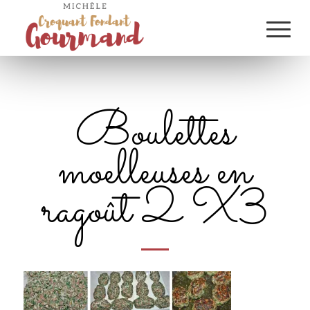
Boulettes
moelleuses en
ragoût 2 X3