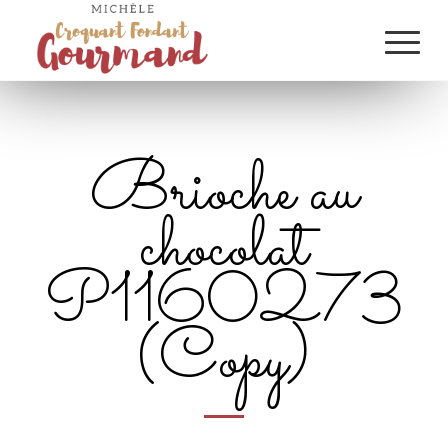
Brioche au
chocolat
P1160273
(Copy)