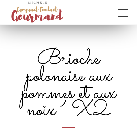
Brioche
polonaise aux
pommes et aux
noix 1 X2