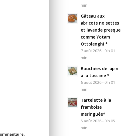
min
Gâteau aux
abricots noisettes
et lavande presque
comme Yotam
Ottolenghi *
7 août 2026 - 0 h 01
min
Bouchées de lapin
à la toscane *
6 août 2026 - 0 h 01
min
Tartelette à la
framboise
meringuée*
5 août 2026 - 0 h 05
min
 commentaire.