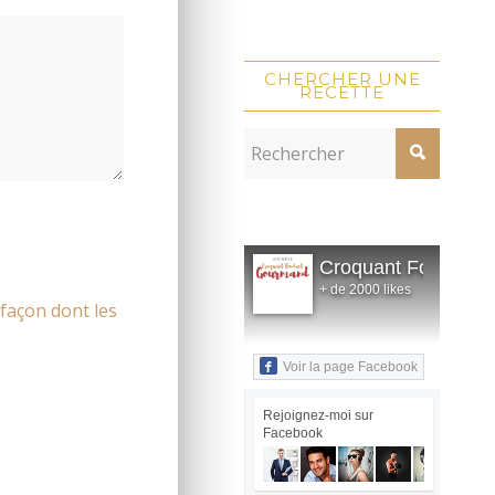
CHERCHER UNE
RECETTE
Croquant Fondant
+ de 2000 likes
 façon dont les
Voir la page Facebook
Rejoignez-moi sur
Facebook