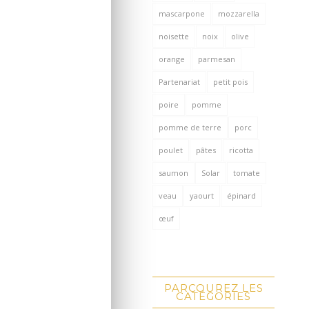
mascarpone
mozzarella
noisette
noix
olive
orange
parmesan
Partenariat
petit pois
poire
pomme
pomme de terre
porc
poulet
pâtes
ricotta
saumon
Solar
tomate
veau
yaourt
épinard
œuf
PARCOUREZ LES
CATÉGORIES