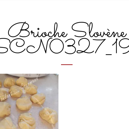
Brioche Slovène
SCN0327_19