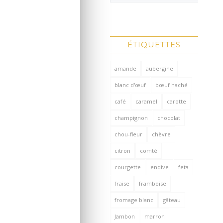
ÉTIQUETTES
amande
aubergine
blanc d'œuf
bœuf haché
café
caramel
carotte
champignon
chocolat
chou-fleur
chèvre
citron
comté
courgette
endive
feta
fraise
framboise
fromage blanc
gâteau
Jambon
marron