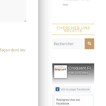
min
CHERCHER UNE
RECETTE
 façon dont les
Croquant Fondant
+ de 2000 likes
Voir la page Facebook
Rejoignez-moi sur
Facebook