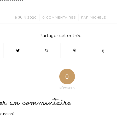
/
/
8 JUIN 2020
0 COMMENTAIRES
PAR
MICHÈLE
Partager cet entrée
0
RÉPONSES
er un commentaire
scussion?