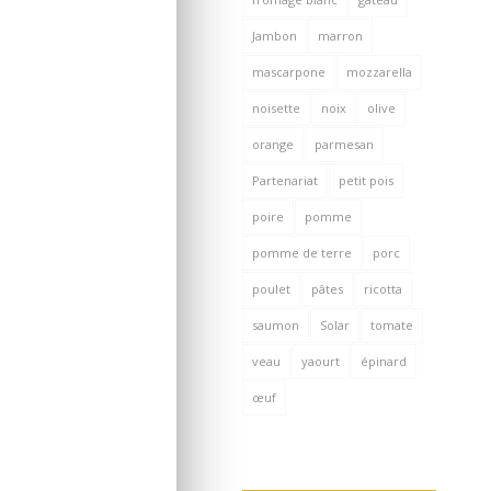
Jambon
marron
mascarpone
mozzarella
noisette
noix
olive
orange
parmesan
Partenariat
petit pois
poire
pomme
pomme de terre
porc
poulet
pâtes
ricotta
saumon
Solar
tomate
veau
yaourt
épinard
œuf