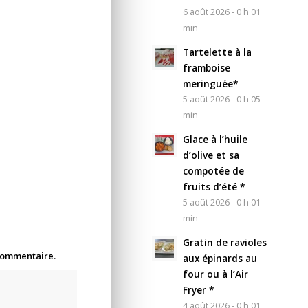
6 août 2026 - 0 h 01
min
Tartelette à la
framboise
meringuée*
5 août 2026 - 0 h 05
min
Glace à l’huile
d’olive et sa
compotée de
fruits d’été *
5 août 2026 - 0 h 01
min
Gratin de ravioles
 commentaire.
aux épinards au
four ou à l’Air
Fryer *
4 août 2026 - 0 h 01