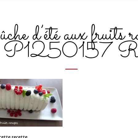
he d’été aux fruits r
P1250157 
cette recette