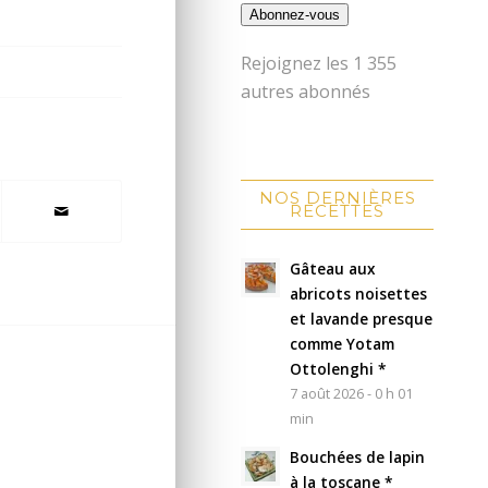
Abonnez-vous
Rejoignez les 1 355
autres abonnés
NOS DERNIÈRES
RECETTES
Gâteau aux
abricots noisettes
et lavande presque
comme Yotam
Ottolenghi *
7 août 2026 - 0 h 01
min
Bouchées de lapin
à la toscane *