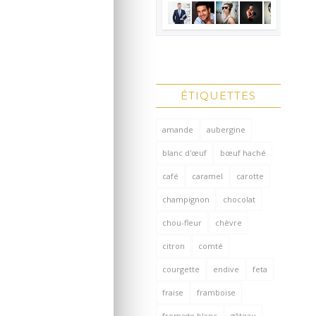
ÉTIQUETTES
amande
aubergine
blanc d'œuf
bœuf haché
café
caramel
carotte
champignon
chocolat
chou-fleur
chèvre
citron
comté
courgette
endive
feta
fraise
framboise
fromage blanc
gâteau