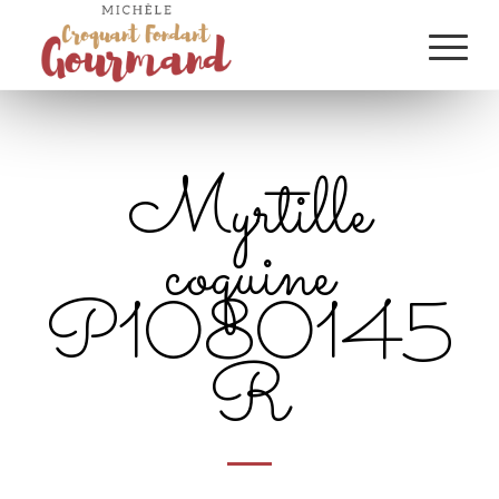
Myrtille
coquine
P1080145
R