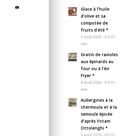
Glace à l’huile
d’olive et sa
compotée de
fruits d’été *
5 août 2026 - 0 h 01
min
Gratin de ravioles
aux épinards au
four ou à l’Air
Fryer *
4 août 2026 - 0 h 01
min
Aubergines à la
chermoula et à la
semoule épicée
d’après Yotam
Ottolenghi *
3 août 2026 - 0 h 01