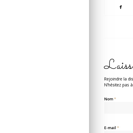
Laiss
Rejoindre la di
N’hésitez pas à
Nom
*
E-mail
*