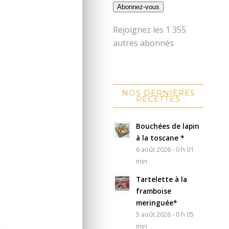
Abonnez-vous
Rejoignez les 1 355
autres abonnés
NOS DERNIÈRES
RECETTES
Bouchées de lapin
à la toscane *
6 août 2026 - 0 h 01
min
Tartelette à la
framboise
meringuée*
5 août 2026 - 0 h 05
min