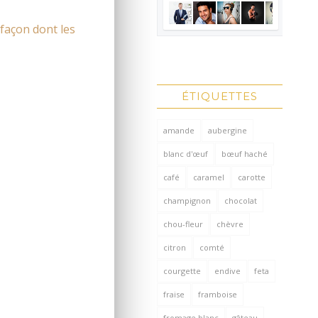
 façon dont les
ÉTIQUETTES
amande
aubergine
blanc d'œuf
bœuf haché
café
caramel
carotte
champignon
chocolat
chou-fleur
chèvre
citron
comté
courgette
endive
feta
fraise
framboise
fromage blanc
gâteau