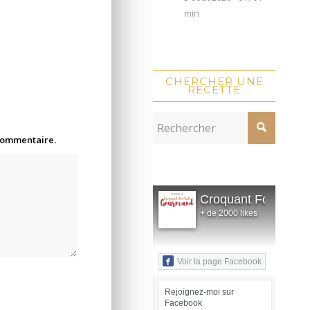
min
CHERCHER UNE
RECETTE
 commentaire.
Croquant Fondant
+ de 2000 likes
Voir la page Facebook
Rejoignez-moi sur
Facebook