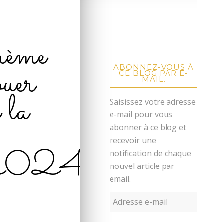
crème
ouer
ABONNEZ-VOUS À
CE BLOG PAR E-
MAIL.
 la
Saisissez votre adresse
e-mail pour vous
abonner à ce blog et
recevoir une
240911_ob_ad5
notification de chaque
nouvel article par
email.