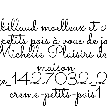
illaud moelleux et 
 petits pois à vous de j
ichelle Plaisirs de
maison
age_1427032_20
creme-petits-pois1