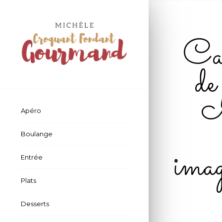
Cab
de
M
Apéro
Boulange
im
Entrée
Plats
Desserts