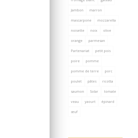
Jambon
marron
mascarpone
mozzarella
noisette
noix
olive
orange
parmesan
Partenariat
petit pois
poire
pomme
pomme de terre
porc
poulet
pâtes
ricotta
saumon
Solar
tomate
veau
yaourt
épinard
œuf