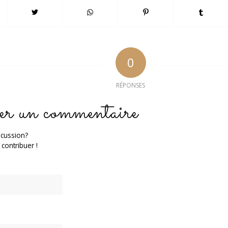
0
RÉPONSES
er un commentaire
scussion?
 contribuer !