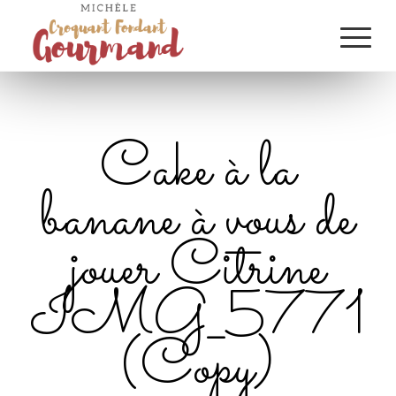
Cake à la
banane à vous de
jouer Citrine
IMG_5771
(Copy)