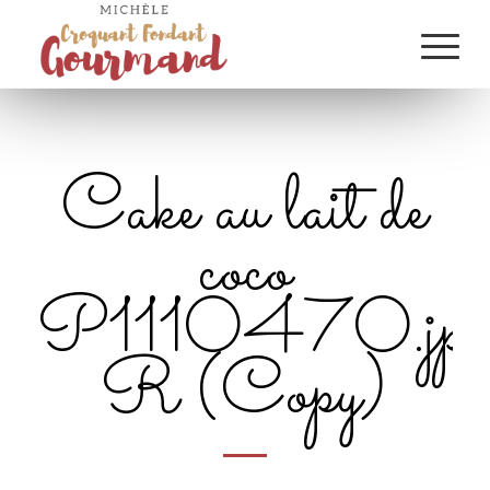
Cake au lait de
coco
P1110470.jpg
R (Copy)