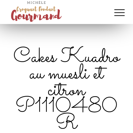
Cakes Kuadro
au muesli et
citron
P1110480
R