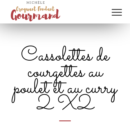
Cassolettes de
courgettes au
poulet et au curry
2 X2