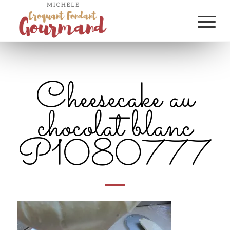
Cheesecake au
chocolat blanc
P1080777