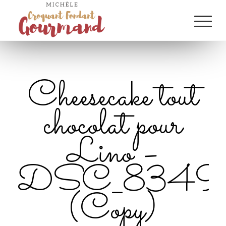
Cheesecake tout
chocolat pour
Lino –
DSC_8349_
(Copy)