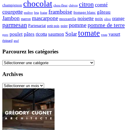
chocolat
citron
comté
champignon
chou-fleur
chèvre
framboise
courgette
gâteau
fromage blanc
endive
feta
fraise
Jambon
mascarpone
noisette
orange
noix
mozzarella
marron
olive
parmesan
pomme de terre
pomme
Partenariat
petit pois
poire
tomate
Solar
poulet
pâtes
ricotta
saumon
yaourt
porc
veau
épinard
œuf
Parcourez les catégories
Parcourez
les
catégories
Archives
Archives