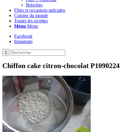
Brioches
Fêtes et occasions spéciales
Cuisine du monde
Toutes les recettes
Menu
Menu
Facebook
Instagram
Chiffon cake citron-chocolat P1090224