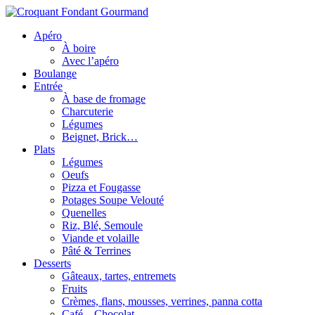
Apéro
À boire
Avec l’apéro
Boulange
Entrée
À base de fromage
Charcuterie
Légumes
Beignet, Brick…
Plats
Légumes
Oeufs
Pizza et Fougasse
Potages Soupe Velouté
Quenelles
Riz, Blé, Semoule
Viande et volaille
Pâté & Terrines
Desserts
Gâteaux, tartes, entremets
Fruits
Crèmes, flans, mousses, verrines, panna cotta
Café – Chocolat