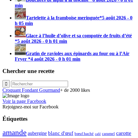
min
Tartelette à la framboise meringuée*
5 août 2026 - 0
h 05 min
Glace à l’huile d’olive et sa compotée de fruits d’été
*
5 août 2026 - 0 h 01 min
Gratin de ravioles aux épinards au four ou à l’Air
Fryer *
4 août 2026 - 0 h 01 min
Chercher une recette
Croquant Fondant Gourmand
+ de 2000 likes
Voir la page Facebook
Rejoignez-moi sur Facebook
Étiquettes
amande
carotte
blanc d'œuf
aubergine
caramel
bœuf haché
café