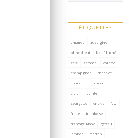
ÉTIQUETTES
amande
aubergine
blanc d'œuf
bœuf haché
café
caramel
carotte
champignon
chocolat
chou-fleur
chèvre
citron
comté
courgette
endive
feta
fraise
framboise
fromage blanc
gâteau
Jambon
marron