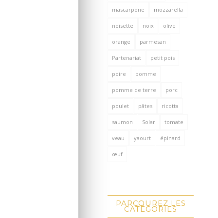
mascarpone
mozzarella
noisette
noix
olive
orange
parmesan
Partenariat
petit pois
poire
pomme
pomme de terre
porc
poulet
pâtes
ricotta
saumon
Solar
tomate
veau
yaourt
épinard
œuf
PARCOUREZ LES
CATÉGORIES