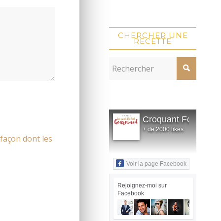
CHERCHER UNE
RECETTE
Croquant Fondant
+ de 2000 likes
 façon dont les
Voir la page Facebook
Rejoignez-moi sur
Facebook