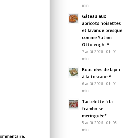
min
Gâteau aux
abricots noisettes
et lavande presque
comme Yotam
Ottolenghi *
7 août 2026 - 0 h 01
min
Bouchées de lapin
à la toscane *
6 août 2026 - 0 h 01
min
Tartelette à la
framboise
meringuée*
5 août 2026 - 0 h 05
min
 commentaire.