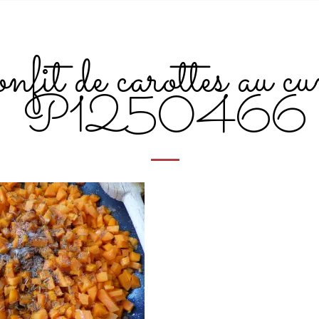
fit de carottes au c
P1250466