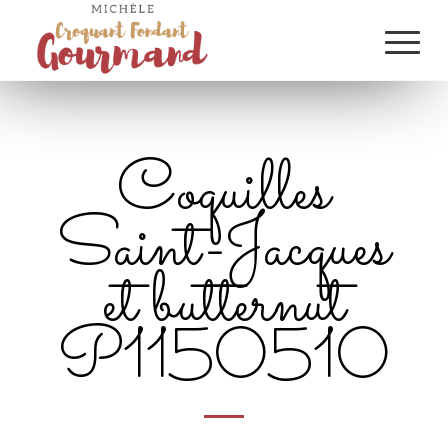
Coquilles
Saint-Jacques
et butternut
P1150510