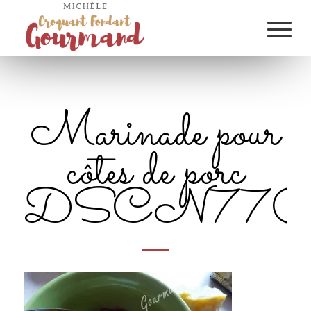
Marinade pour
côtes de porc
DSCN770