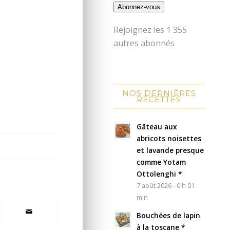
Abonnez-vous
Rejoignez les 1 355
autres abonnés
NOS DERNIÈRES
RECETTES
Gâteau aux
abricots noisettes
et lavande presque
comme Yotam
Ottolenghi *
7 août 2026 - 0 h 01
min
Bouchées de lapin
à la toscane *