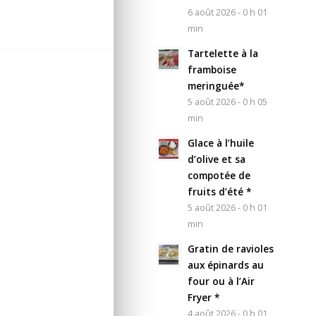
6 août 2026 - 0 h 01
min
Tartelette à la
framboise
meringuée*
5 août 2026 - 0 h 05
min
Glace à l’huile
d’olive et sa
compotée de
fruits d’été *
5 août 2026 - 0 h 01
min
Gratin de ravioles
aux épinards au
four ou à l’Air
Fryer *
4 août 2026 - 0 h 01