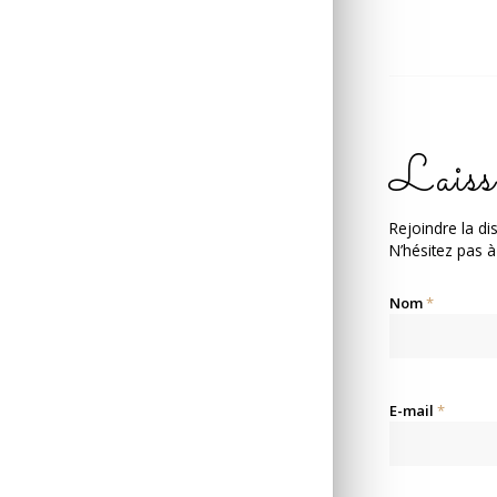
Laiss
Rejoindre la di
N’hésitez pas à
Nom
*
E-mail
*