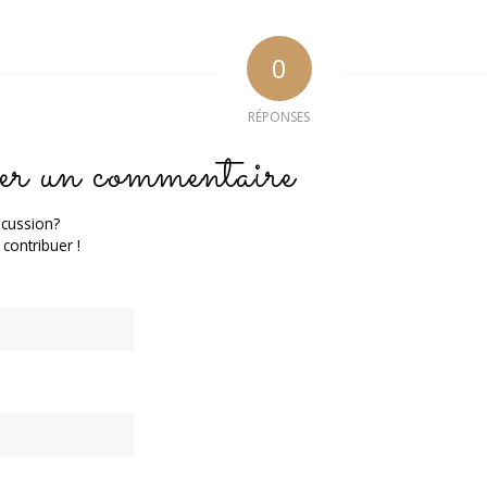
0
RÉPONSES
er un commentaire
scussion?
 contribuer !