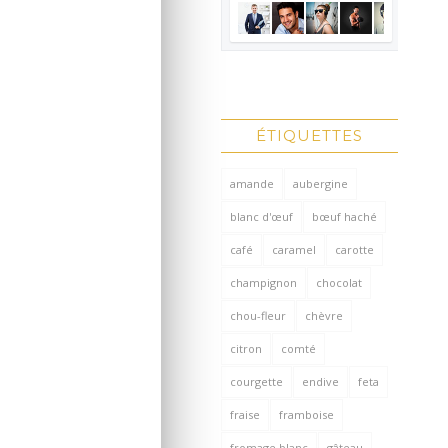
ÉTIQUETTES
amande
aubergine
blanc d'œuf
bœuf haché
café
caramel
carotte
champignon
chocolat
chou-fleur
chèvre
citron
comté
courgette
endive
feta
fraise
framboise
fromage blanc
gâteau