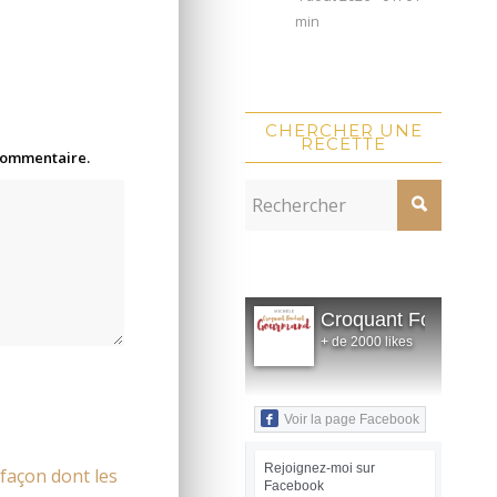
min
CHERCHER UNE
RECETTE
 commentaire.
Croquant Fondant
+ de 2000 likes
Voir la page Facebook
Rejoignez-moi sur
 façon dont les
Facebook