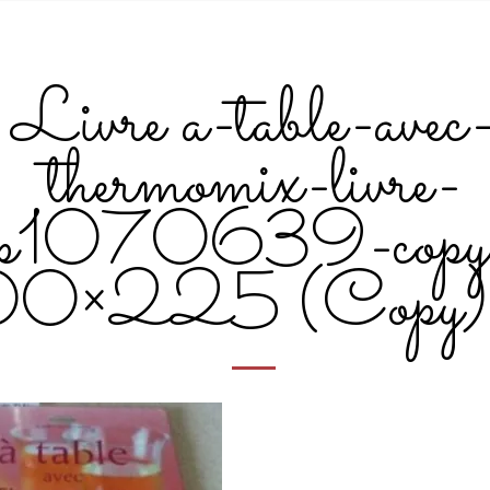
Livre a-table-avec
thermomix-livre-
p1070639-copy
0×225 (Copy).j