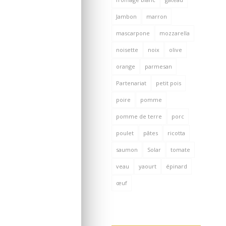
Jambon
marron
mascarpone
mozzarella
noisette
noix
olive
orange
parmesan
Partenariat
petit pois
poire
pomme
pomme de terre
porc
poulet
pâtes
ricotta
saumon
Solar
tomate
veau
yaourt
épinard
œuf