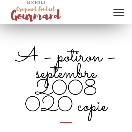
A – potiron –
septembre
2008
020 copie