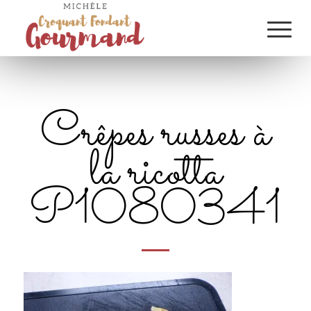
Crêpes russes à
la ricotta
P1080341