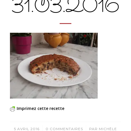
31.03.2016
Imprimez cette recette
/
/
5 AVRIL 2016
0 COMMENTAIRES
PAR
MICHÈLE