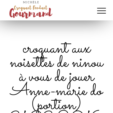
croquant aux
noisettes de ninou
à vous de jouer
Anne-marie do
(portion)