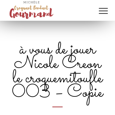
à vous de jouer
Nicole Creon
le croquemitoufle
003 – Copie