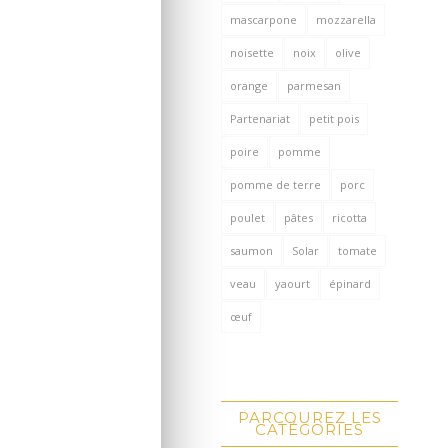
mascarpone
mozzarella
noisette
noix
olive
orange
parmesan
Partenariat
petit pois
poire
pomme
pomme de terre
porc
poulet
pâtes
ricotta
saumon
Solar
tomate
veau
yaourt
épinard
œuf
PARCOUREZ LES
CATÉGORIES