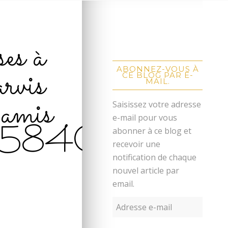
ses à
rvis
ABONNEZ-VOUS À
CE BLOG PAR E-
MAIL.
amis
Saisissez votre adresse
e-mail pour vous
1584015346
abonner à ce blog et
recevoir une
notification de chaque
nouvel article par
email.