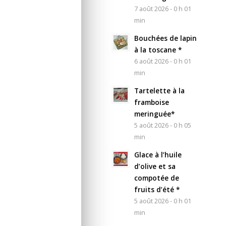
7 août 2026 - 0 h 01
min
Bouchées de lapin
à la toscane *
6 août 2026 - 0 h 01
min
Tartelette à la
framboise
meringuée*
5 août 2026 - 0 h 05
min
Glace à l’huile
d’olive et sa
compotée de
fruits d’été *
5 août 2026 - 0 h 01
min