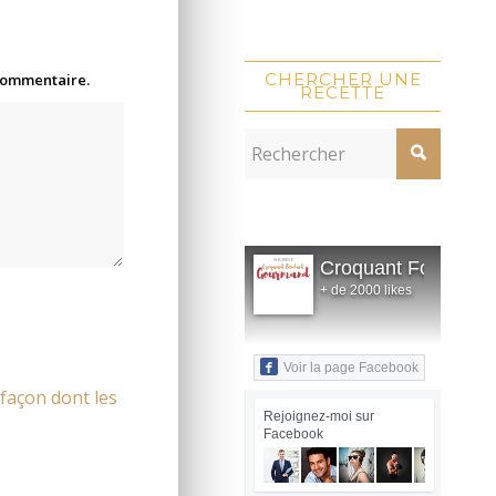
CHERCHER UNE
 commentaire.
RECETTE
Croquant Fondant
+ de 2000 likes
Voir la page Facebook
 façon dont les
Rejoignez-moi sur
Facebook