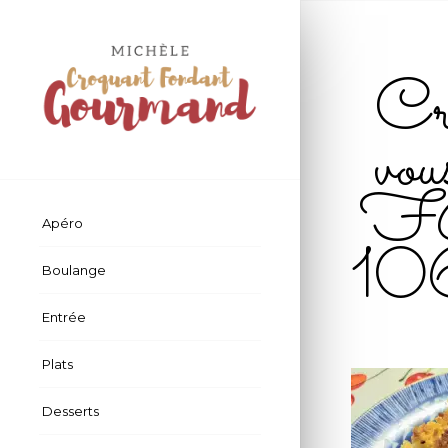
Cro
vo
FB 
Apéro
10
Boulange
Entrée
Plats
Desserts