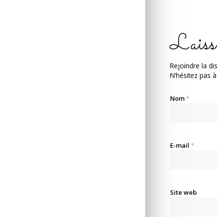
Laiss
Rejoindre la di
N’hésitez pas à
Nom
*
E-mail
*
Site web