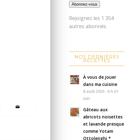
Abonnez-vous
Rejoignez les 1 354
autres abonnés
NOS DERNIÈRES
RECETTES
À vous de jouer
dans ma cuisine
8 août 2026 - 6 h 01
min
Gâteau aux
abricots noisettes
et lavande presque
comme Yotam
Ottolenghi *