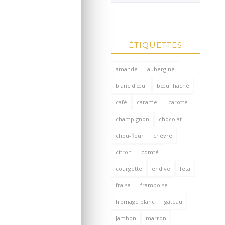
ÉTIQUETTES
amande
aubergine
blanc d'œuf
bœuf haché
café
caramel
carotte
champignon
chocolat
chou-fleur
chèvre
citron
comté
courgette
endive
feta
fraise
framboise
fromage blanc
gâteau
Jambon
marron