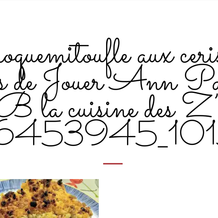
quemitoufle aux ceri
us de Jouer Ann Pa
la cuisine des Z’
6453945_10