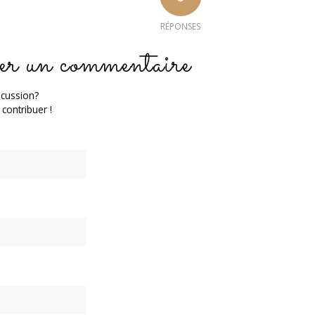
RÉPONSES
er un commentaire
scussion?
 contribuer !