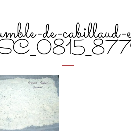
mble-de-cabillaud-e
SC_0815_87