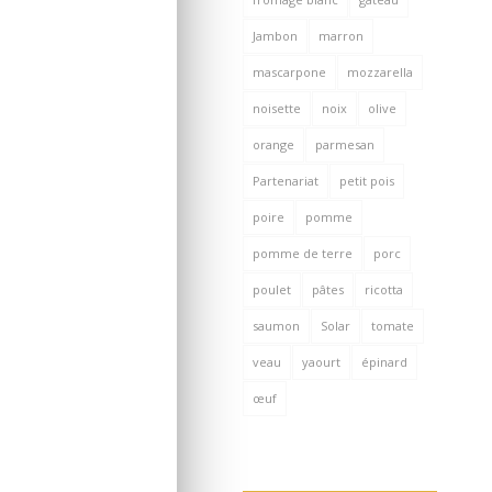
Jambon
marron
mascarpone
mozzarella
noisette
noix
olive
orange
parmesan
Partenariat
petit pois
poire
pomme
pomme de terre
porc
poulet
pâtes
ricotta
saumon
Solar
tomate
veau
yaourt
épinard
œuf