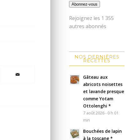
Abonnez-vous
Rejoignez les 1 355
autres abonnés
NOS DERNIÈRES
RECETTES
Gâteau aux
abricots noisettes
et lavande presque
comme Yotam
Ottolenghi *
7 août 2026 - 0 h 01
min
Bouchées de lapin
à la toscane *