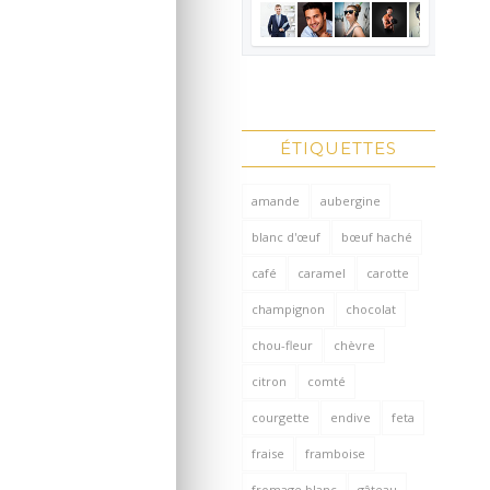
ÉTIQUETTES
amande
aubergine
blanc d'œuf
bœuf haché
café
caramel
carotte
champignon
chocolat
chou-fleur
chèvre
citron
comté
courgette
endive
feta
fraise
framboise
fromage blanc
gâteau