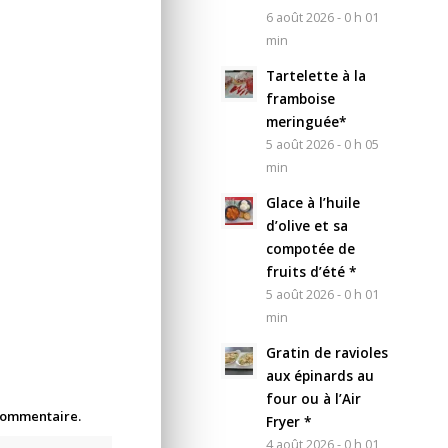
6 août 2026 - 0 h 01
min
Tartelette à la
framboise
meringuée*
5 août 2026 - 0 h 05
min
Glace à l’huile
d’olive et sa
compotée de
fruits d’été *
5 août 2026 - 0 h 01
min
Gratin de ravioles
aux épinards au
four ou à l’Air
 commentaire.
Fryer *
4 août 2026 - 0 h 01