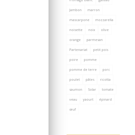
Jambon
marron
mascarpone
mozzarella
noisette
noix
olive
orange
parmesan
Partenariat
petit pois
poire
pomme
pomme de terre
porc
poulet
pâtes
ricotta
saumon
Solar
tomate
veau
yaourt
épinard
œuf