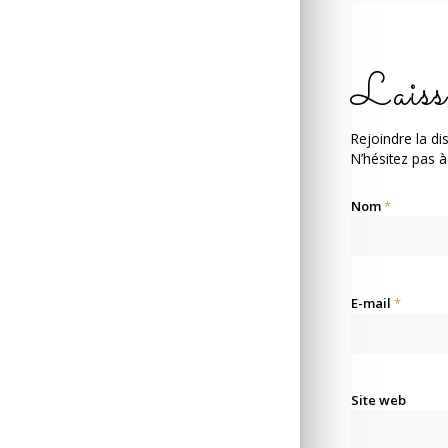
Laiss
Rejoindre la di
N’hésitez pas à
Nom
*
E-mail
*
Site web