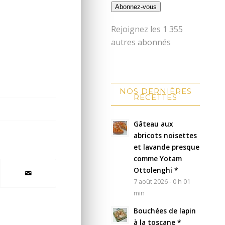
Abonnez-vous
Rejoignez les 1 355
autres abonnés
NOS DERNIÈRES
RECETTES
Gâteau aux
abricots noisettes
et lavande presque
comme Yotam
Ottolenghi *
7 août 2026 - 0 h 01
min
Bouchées de lapin
à la toscane *