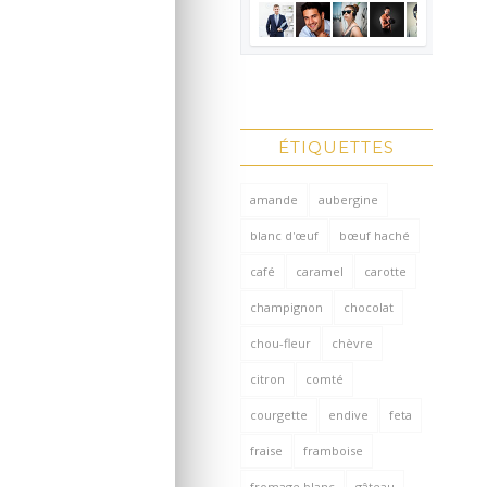
ÉTIQUETTES
amande
aubergine
blanc d'œuf
bœuf haché
café
caramel
carotte
champignon
chocolat
chou-fleur
chèvre
citron
comté
courgette
endive
feta
fraise
framboise
fromage blanc
gâteau