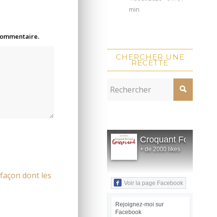
min
 commentaire.
CHERCHER UNE
RECETTE
Croquant Fondant
+ de 2000 likes
 façon dont les
Voir la page Facebook
Rejoignez-moi sur
Facebook