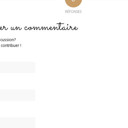
RÉPONSES
er un commentaire
scussion?
 contribuer !