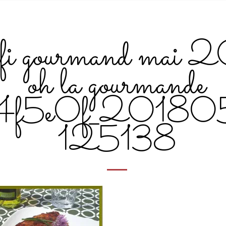
i gourmand mai 
oh la gourmande
_4f5e0f_20180
125138