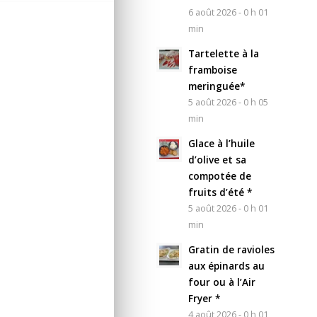
6 août 2026 - 0 h 01
min
Tartelette à la
framboise
meringuée*
5 août 2026 - 0 h 05
min
Glace à l’huile
d’olive et sa
compotée de
fruits d’été *
5 août 2026 - 0 h 01
min
Gratin de ravioles
aux épinards au
four ou à l’Air
Fryer *
4 août 2026 - 0 h 01