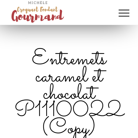
Entremets
caramel et
chocolat
P1110022
(Copy)