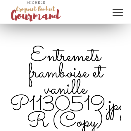
Entremets
framboise et
vanille
P1130519.jpg
R (Copy)