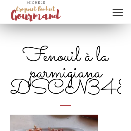
Fenouil à la
parmigiana
DSCN348