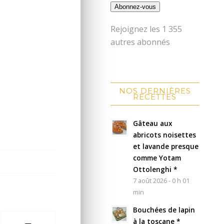
Abonnez-vous
Rejoignez les 1 355
autres abonnés
NOS DERNIÈRES
RECETTES
Gâteau aux
abricots noisettes
et lavande presque
comme Yotam
Ottolenghi *
7 août 2026 - 0 h 01
min
Bouchées de lapin
à la toscane *