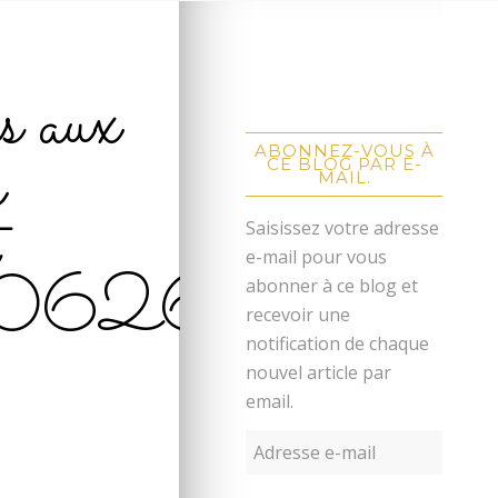
s aux
r
ABONNEZ-VOUS À
CE BLOG PAR E-
MAIL.
Saisissez votre adresse
e-mail pour vous
0626
abonner à ce blog et
recevoir une
notification de chaque
nouvel article par
email.