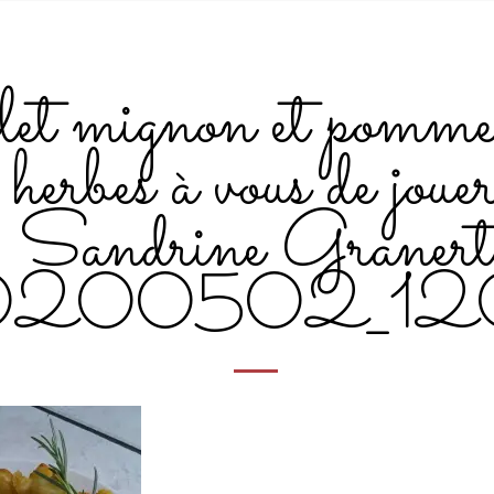
et mignon et pomme
herbes à vous de joue
Sandrine Granert
0200502_12