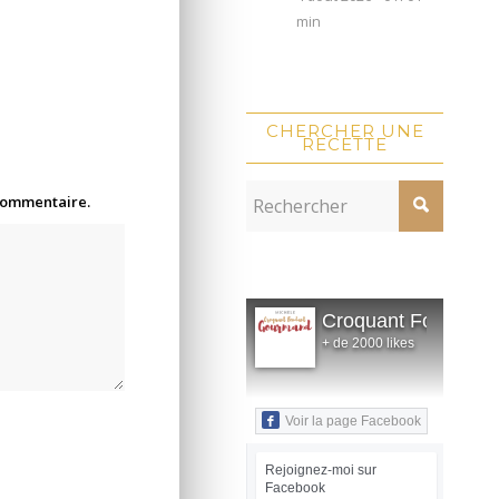
min
CHERCHER UNE
RECETTE
 commentaire.
Croquant Fondant
+ de 2000 likes
Voir la page Facebook
Rejoignez-moi sur
Facebook