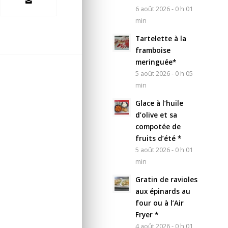
6 août 2026 - 0 h 01
min
Tartelette à la
framboise
meringuée*
5 août 2026 - 0 h 05
min
Glace à l’huile
d’olive et sa
compotée de
fruits d’été *
5 août 2026 - 0 h 01
min
Gratin de ravioles
aux épinards au
four ou à l’Air
Fryer *
4 août 2026 - 0 h 01