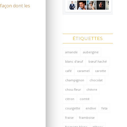
 façon dont les
ÉTIQUETTES
amande
aubergine
blanc d'œuf
bœuf haché
café
caramel
carotte
champignon
chocolat
chou-fleur
chèvre
citron
comté
courgette
endive
feta
fraise
framboise
fromage blanc
gâteau