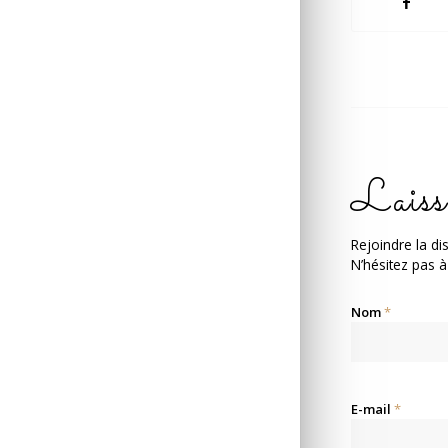
Laiss
Rejoindre la di
N’hésitez pas à
Nom
*
E-mail
*