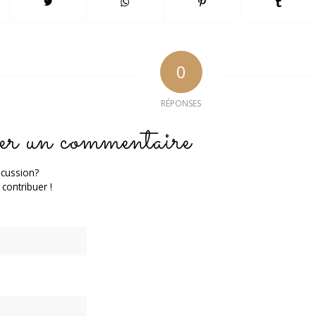
0
RÉPONSES
er un commentaire
scussion?
 contribuer !