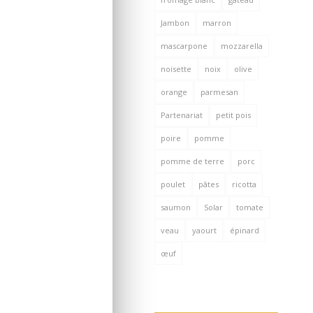
Jambon
marron
mascarpone
mozzarella
noisette
noix
olive
orange
parmesan
Partenariat
petit pois
poire
pomme
pomme de terre
porc
poulet
pâtes
ricotta
saumon
Solar
tomate
veau
yaourt
épinard
œuf