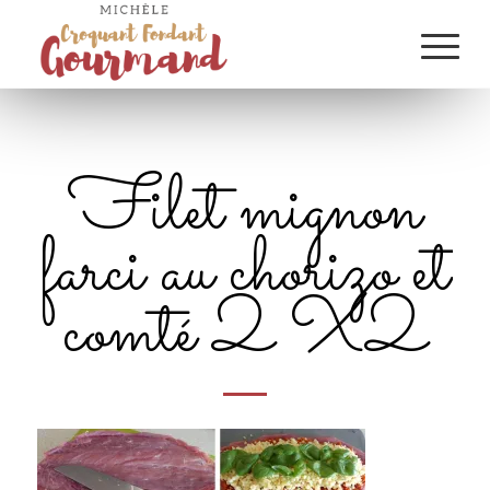
Filet mignon
farci au chorizo et
comté 2 X2