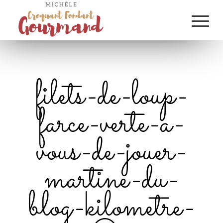
filets-de-loup-
farce-verte-a-
vous-de-jouer-
martine-du-
blog-kilometre-