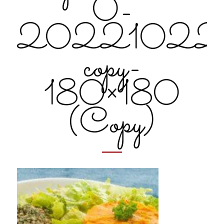
0-
20221022cui
copy-
180×180
(Copy)