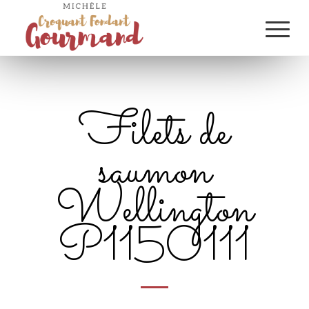
Filets de
saumon
Wellington
P1150111