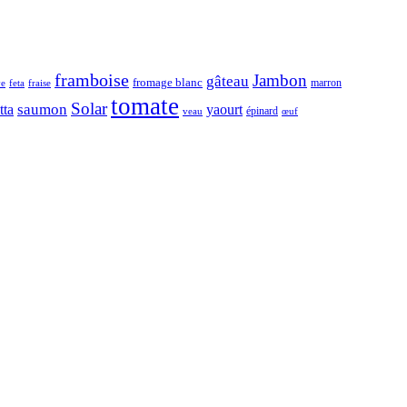
framboise
Jambon
gâteau
fromage blanc
marron
ve
feta
fraise
tomate
Solar
tta
saumon
yaourt
épinard
veau
œuf