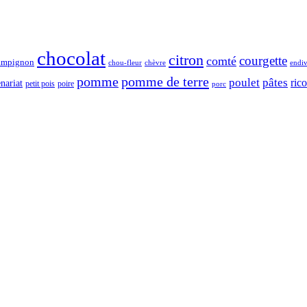
chocolat
citron
courgette
comté
ampignon
chou-fleur
chèvre
endi
pomme de terre
pomme
poulet
pâtes
rico
nariat
petit pois
poire
porc