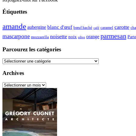
Étiquettes
amande
carotte
blanc d'œuf
aubergine
caramel
bœuf haché
ch
café
parmesan
mascarpone
noisette
orange
noix
mozzarella
Parte
olive
Parcourez les catégories
Parcourez
les
catégories
Archives
Archives