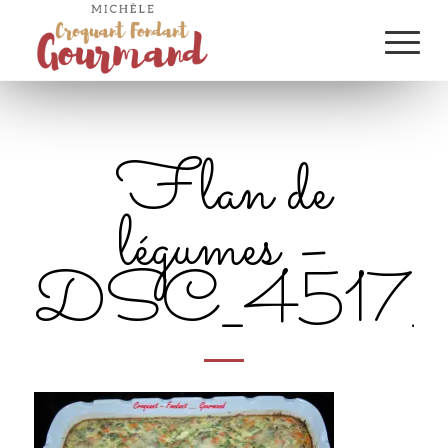
Flan de
légumes –
DSC_4517_