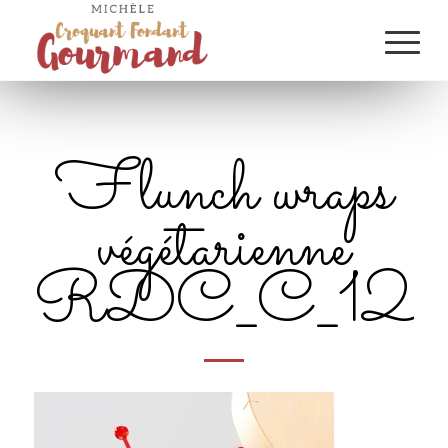
Flunch wraps
végétarienne
RDC_C_12