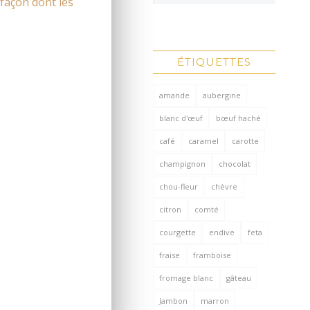
 façon dont les
ÉTIQUETTES
amande
aubergine
blanc d'œuf
bœuf haché
café
caramel
carotte
champignon
chocolat
chou-fleur
chèvre
citron
comté
courgette
endive
feta
fraise
framboise
fromage blanc
gâteau
Jambon
marron