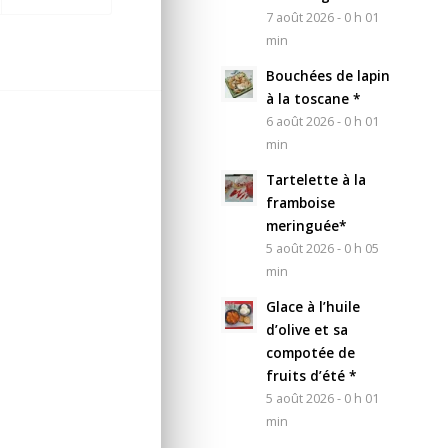
7 août 2026 - 0 h 01
min
Bouchées de lapin
à la toscane *
6 août 2026 - 0 h 01
min
Tartelette à la
framboise
meringuée*
5 août 2026 - 0 h 05
min
Glace à l’huile
d’olive et sa
compotée de
fruits d’été *
5 août 2026 - 0 h 01
min