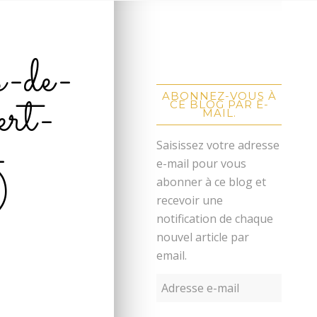
s-de-
rt-
ABONNEZ-VOUS À
CE BLOG PAR E-
MAIL.
-
Saisissez votre adresse
e-mail pour vous
)
abonner à ce blog et
recevoir une
notification de chaque
nouvel article par
email.