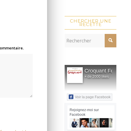
CHERCHER UNE
RECETTE
 commentaire.
Croquant Fondant
+ de 2000 likes
Voir la page Facebook
Rejoignez-moi sur
Facebook