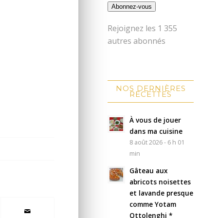
Abonnez-vous
Rejoignez les 1 355
autres abonnés
NOS DERNIÈRES
RECETTES
À vous de jouer
dans ma cuisine
8 août 2026 - 6 h 01
min
Gâteau aux
abricots noisettes
et lavande presque
comme Yotam
Ottolenghi *