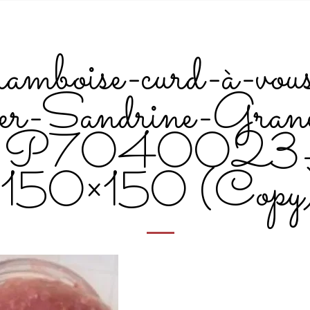
mboise-curd-à-vou
uer-Sandrine-Grane
P7040023
150×150 (Copy