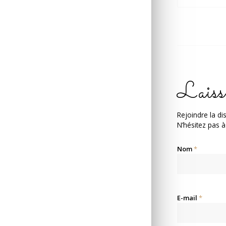
Laiss
Rejoindre la di
N’hésitez pas à
Nom
*
E-mail
*