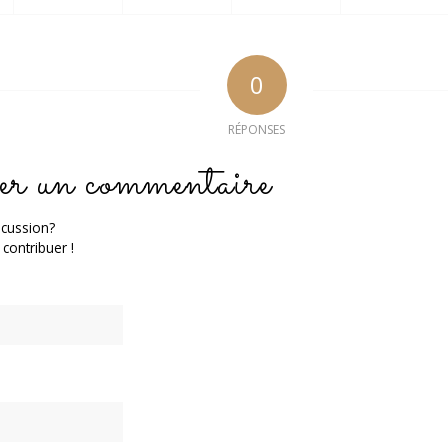
0
RÉPONSES
er un commentaire
scussion?
 contribuer !