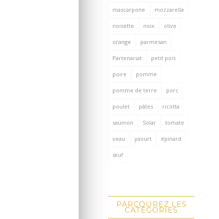
mascarpone
mozzarella
noisette
noix
olive
orange
parmesan
Partenariat
petit pois
poire
pomme
pomme de terre
porc
poulet
pâtes
ricotta
saumon
Solar
tomate
veau
yaourt
épinard
œuf
PARCOUREZ LES
CATÉGORIES