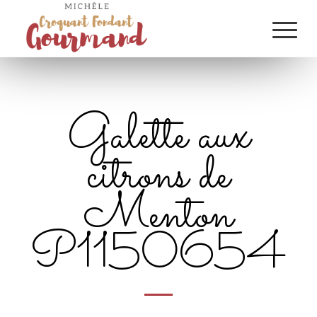
Galette aux
citrons de
Menton
P1150654