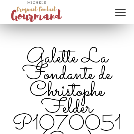
Galette La
Fondante de
Christophe
Felder
P1070051