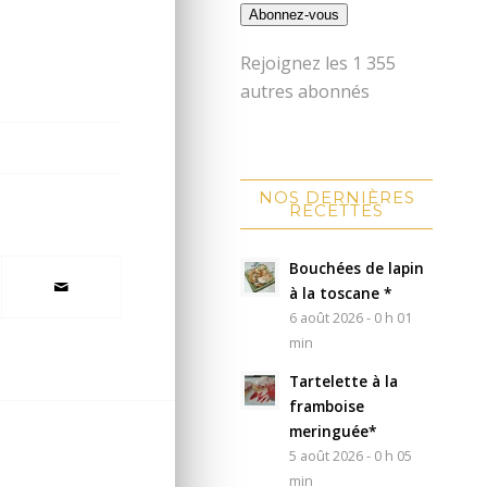
Abonnez-vous
Rejoignez les 1 355
autres abonnés
NOS DERNIÈRES
RECETTES
Bouchées de lapin
à la toscane *
6 août 2026 - 0 h 01
min
Tartelette à la
framboise
meringuée*
5 août 2026 - 0 h 05
min