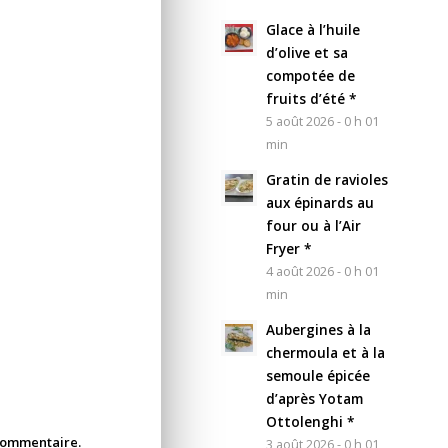
Glace à l’huile
d’olive et sa
compotée de
fruits d’été *
5 août 2026 - 0 h 01
min
Gratin de ravioles
aux épinards au
four ou à l’Air
Fryer *
4 août 2026 - 0 h 01
min
Aubergines à la
chermoula et à la
semoule épicée
d’après Yotam
Ottolenghi *
 commentaire.
3 août 2026 - 0 h 01