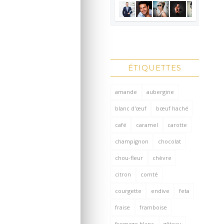
ÉTIQUETTES
amande
aubergine
blanc d'œuf
bœuf haché
café
caramel
carotte
champignon
chocolat
chou-fleur
chèvre
citron
comté
courgette
endive
feta
fraise
framboise
fromage blanc
gâteau