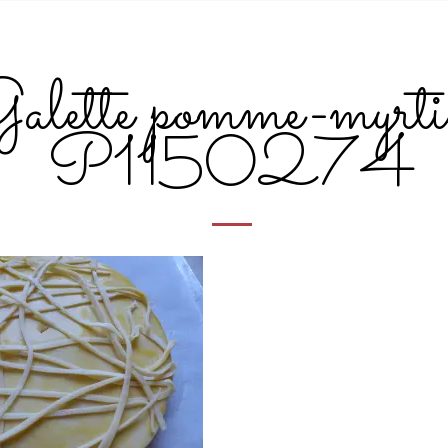
alette pomme-myrti
P1150274