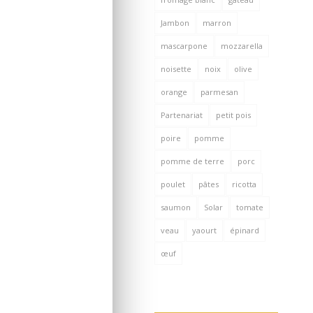
Jambon
marron
mascarpone
mozzarella
noisette
noix
olive
orange
parmesan
Partenariat
petit pois
poire
pomme
pomme de terre
porc
poulet
pâtes
ricotta
saumon
Solar
tomate
veau
yaourt
épinard
œuf