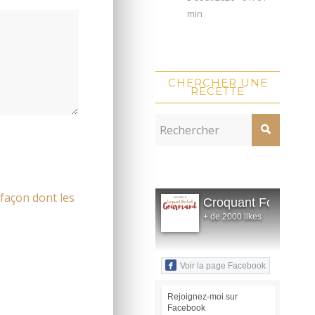
min
CHERCHER UNE
RECETTE
 façon dont les
Croquant Fondant
+ de 2000 likes
Voir la page Facebook
Rejoignez-moi sur
Facebook